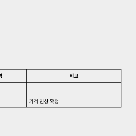
격
비고
가격 인상 확정