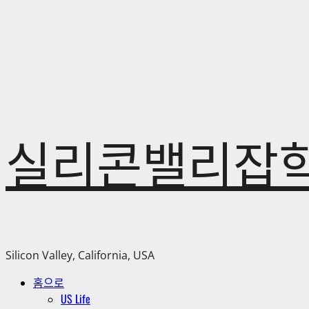
Skip
to
content
실리콘밸리잡
Silicon Valley, California, USA
Primary
홈으로
Menu
US Life