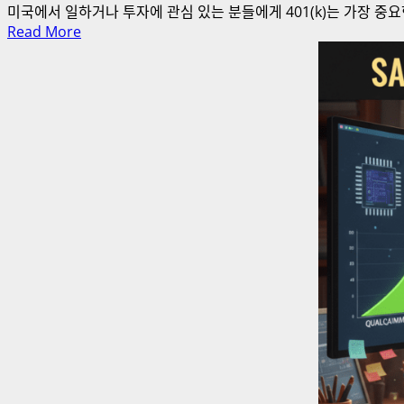
미국에서 일하거나 투자에 관심 있는 분들에게 401(k)는 가장 중요
Read
Read More
more
about
401(k)
란
무
엇
일
까?
미
국
퇴
직
연
금
의
핵
심