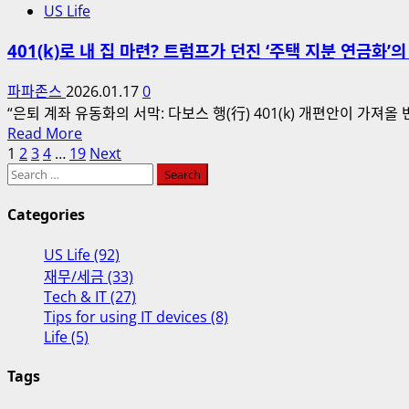
할
자:
US Life
이
까?
엔
의
401(k)로 내 집 마련? 트럼프가 던진 ‘주택 지분 연금화’
지
미
니
래
파파존스
2026.01.17
0
어
를
“은퇴 계좌 유동화의 서막: 다보스 행(行) 401(k) 개편안이 가져올 
와
바
Read
Read More
사
꾸
Posts
more
1
2
3
4
…
19
Next
업
는
Search
about
pagination
가,
‘6
for:
401(k)
누
개
로
Categories
가
월
내
왜
US Life (92)
의
집
선
재무/세금 (33)
골
마
택
Tech & IT (27)
든
련?
하
Tips for using IT devices (8)
타
트
Life (5)
는
임’:
럼
가?
한
프
Tags
국
가
출