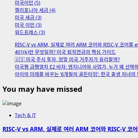
던
미국이민 (5)
생
진
캘리포니아 세금 (4)
자
‘주
미국 세금 (3)
녀
택
미국 이민 (3)
의
지
워드프레스 (3)
복
분
수
RISC-V vs ARM, 실제로 여러 ARM 코어와 RISC-V 코어를
연
국
401(k)란 무엇일까? 미국 퇴직연금의 핵심 가이드
금
적
🇺🇸 미국 주식 투자, 정말 미국 거주자가 유리할까?
화’의
전
미국행 급행열차 E2 비자: 엔지니어와 사업가, 누가 왜 선택
실
략
아이의 미래를 바꾸는 ‘6개월의 골든타임’: 한국 출생 자녀의
체
와
You may have missed
쟁
점
Tech & IT
RISC-V vs ARM, 실제로 여러 ARM 코어와 RISC-V 