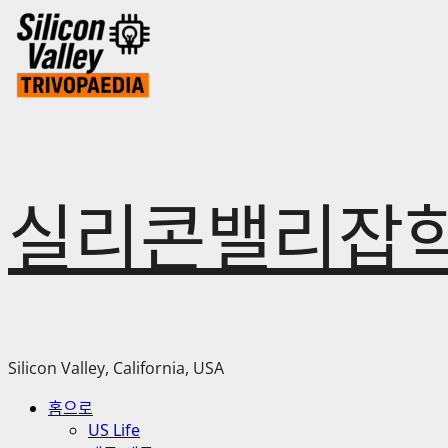
Skip
to
content
실리콘밸리잡
Silicon Valley, California, USA
Primary
홈으로
Menu
US Life