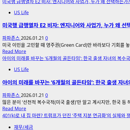
more
미국행 급행열차 E2 비자: 엔지니어와 사업가, 누가 왜 선택하는가?
about
US Life
🇺🇸
미
미국행 급행열차 E2 비자: 엔지니어와 사업가, 누가 왜 선
국
주
파파존스
2026.01.21
0
식
미국 이민을 고민할 때 영주권(Green Card)만 바라보다 기회를 놓
투
Read
Read More
자,
more
아이의 미래를 바꾸는 ‘6개월의 골든타임’: 한국 출생 자녀의 복수
정
about
말
US Life
미
미
국
아이의 미래를 바꾸는 ‘6개월의 골든타임’: 한국 출생 자
국
행
거
급
파파존스
2026.01.21
0
주
행
많은 분이 ‘선천적 복수국적(미국 출생)’만 알고 계시지만, 한국 등
자
열
Read
Read More
가
차
more
401(k)로 내 집 마련? 트럼프가 던진 ‘주택 지분 연금화’의 실체와 
유
E2
about
리
비
재무/세금
아