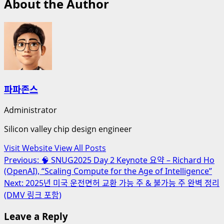
About the Author
파파존스
Administrator
Silicon valley chip design engineer
Visit Website
View All Posts
Post
Previous:
🧠 SNUG2025 Day 2 Keynote 요약 – Richard Ho
(OpenAI), “Scaling Compute for the Age of Intelligence”
navigation
Next:
2025년 미국 운전면허 교환 가능 주 & 불가능 주 완벽 정리
(DMV 링크 포함)
Leave a Reply