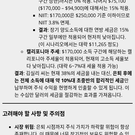
구간 상한)까지는 0% 적용. 나머지 $75,100
($170,000 – $94,900)에 대해서는 15% 적용.
NIIT: $170,000은 $250,000 기준 이하이므로
NIIT 3.8% 면제.
결과
: 장기 양도소득에 대한 연방 세금은 15%
구간 일부에만 적용되어 현저히 낮아집니다.
(이 시나리오에서는 대략 $11,265 정도)
캘리포니아 주세
: $170,000 소득 구간에 해당하는 캘
리포니아 주세율이 적용되어, 현재의 고소득 세율보
다 낮아집니다. (대략 6~7%대 세율 적용 가능)
결과
: 김실리 씨는 현재 38%의 세금을 내는 대신,
은퇴 후에
는 전체 소득에 대해 약 10%대 초중반의 합리적인 세금
만
납부하며 주식 수익을 현명하게 인출할 수 있게 됩니다. 이
는 수십만 달러의 세금을 절감하는 효과를 가져옵니다.
고려해야 할 사항 및 주의점
시장 위험
: 은퇴 시점까지 주식 가치가 하락할 위험이 항상
존재합니다. 이 때문에 너무 장기적인 보유도 위험할 수 있