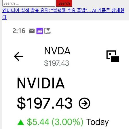
Search
for:
엔비디아 실적 발표 요약: “블랙웰 수요 폭발”… AI 거품론 잠재웠
다