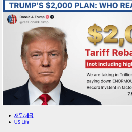
엔
비
디
아
실
적
발
표
요
약:
“블
랙
웰
수
요
폭
발”…
재무/세금
AI
US Life
거