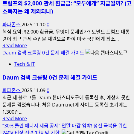
품
트럼프의 $2,000 관세 환급금: “모두에게” 지급될까? (고
론
소득자는 왜 제외되나)
잠
재
파파존스
2025.11.10
0
웠
핵심 요약: $2,000 환급금, 무엇이 문제인가? 도널드 트럼프 대통
다
령이 최근 관세 수입을 재원으로 하여 미국 국민에게 최소...
Read
Read More
more
Daum 검색 크롤링 0건 문제 해결 가이드
about
Tech & IT
트
럼
Daum 검색 크롤링 0건 문제 해결 가이드
프
의
파파존스
2025.11.09
0
$2,000
최근 제 블로그를 Daum 웹마스터도구에 등록한 후, 예상치 못한
관
문제를 겪었습니다. 처음 Daum.net에 사이트 등록한 초기에는
세
1,300건...
환
Read
Read More
급
more
“30% 클린 에너지 세금 공제” 연말 마감 임박! 정전 극복을 위한
금:
about
240V 비상 전력 ‘마지막 기회’