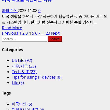
너
지
파파존스
2025.11.08
0
세
미국 생활을 하면서 가장 적응하기 힘들었던 것 중 하나는 바로 의
금
료 시스템입니다. 한국처럼 신속하고 저렴한 종합 검진이...
공
Read
Read More
제”
Posts
more
Previous
1
2
3
4
5
6
7
…
23
Next
연
Search
about
pagination
말
for:
돈
마
Categories
내
감
고
임
US Life (92)
쓰
박!
재무/세금 (33)
는
정
Tech & IT (27)
동
Tips for using IT devices (8)
전
네
Life (5)
극
병
복
원?
Tags
을
One
위
Medical
미국이민 (5)
한
멤