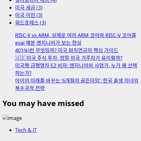
캘리포니아 세금 (4)
240V
버
미국 세금 (3)
비
십
미국 이민 (3)
상
이
워드프레스 (3)
전
비
력
싼
RISC-V vs ARM, 실제로 여러 ARM 코어와 RISC-V 코어를
‘마
미
eval 해본 엔지니어가 보는 현실
지
국
401(k)란 무엇일까? 미국 퇴직연금의 핵심 가이드
막
의
🇺🇸 미국 주식 투자, 정말 미국 거주자가 유리할까?
기
료
미국행 급행열차 E2 비자: 엔지니어와 사업가, 누가 왜 선택
회’
를
하는가?
혁
아이의 미래를 바꾸는 ‘6개월의 골든타임’: 한국 출생 자녀의
신
복수국적 전략
하
You may have missed
는
이
유
Tech & IT