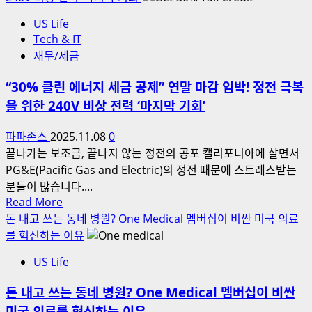
“모
Daum
두
US Life
검
Tech & IT
에
색
재무/세금
게”
크
지
롤
“30% 클린 에너지 세금 공제” 연말 마감 임박! 정전 극복
급
링
을 위한 240V 비상 전력 ‘마지막 기회’
될
0
까?
건
파파존스
2025.11.08
0
(고
문
끝나가는 보조금, 끝나지 않는 정전의 공포 캘리포니아에 살면서
소
제
PG&E(Pacific Gas and Electric)의 정전 때문에 스트레스받는
득
해
분들이 많습니다....
자
결
Read
Read More
는
가
more
돈 내고 쓰는 동네 병원? One Medical 멤버십이 비싼 미국 의료
왜
이
about
를 혁신하는 이유
제
드
“30%
외
US Life
클
되
린
나)
돈 내고 쓰는 동네 병원? One Medical 멤버십이 비싼
에
미국 의료를 혁신하는 이유